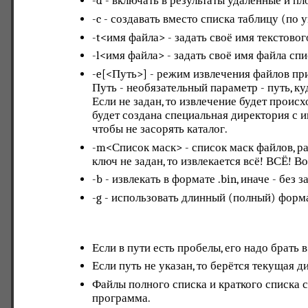
-d - включать в результаты удалённые и п
-c - создавать вместо списка таблицу (по
-t<имя файла> - задать своё имя текстовог
-l<имя файла> - задать своё имя файла спи
-e[<Путь>] - режим извлечения файлов пр
Путь - необязательный параметр - путь, к
Если не задан, то извлечение будет происх
будет создана специальная директория с 
чтобы не засорять каталог.
-m<Список маск> - список маск файлов, ра
ключ не задан, то извлекается всё! ВСЁ! В
-b - извлекать в формате .bin, иначе - без з
-g - использовать длинный (полный) форма
Если в пути есть пробелы, его надо брать 
Если путь не указан, то берётся текущая 
Файлы полного списка и краткого списка 
программа.