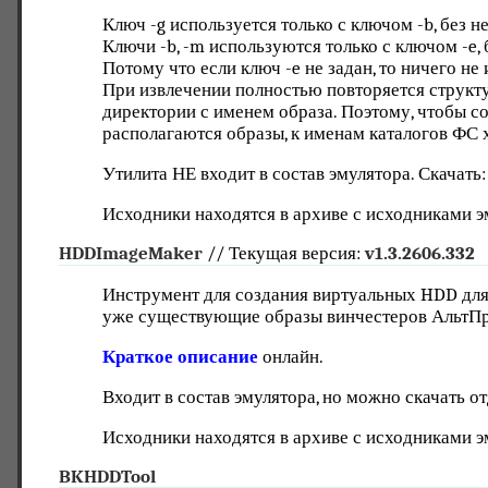
Ключ -g используется только с ключом -b, без н
Ключи -b, -m используются только с ключом -e, 
Потому что если ключ -e не задан, то ничего не 
При извлечении полностью повторяется структу
директории с именем образа. Поэтому, чтобы с
располагаются образы, к именам каталогов ФС х
Утилита НЕ входит в состав эмулятора. Скачать
Исходники находятся в архиве с исходниками э
HDDImageMaker
// Текущая версия:
v1.3.2606.332
Инструмент для создания виртуальных HDD для
уже существующие образы винчестеров АльтПр
Краткое описание
онлайн.
Входит в состав эмулятора, но можно скачать о
Исходники находятся в архиве с исходниками э
BKHDDTool