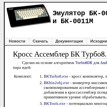
Эмулятор БК-0
и БК-0011М
Новости
Скачать
Документация
Исходни
Кросс Ассемблер БК Турбо8.
Сделан на основе алгоритмов
Turbo8DK
для
And
пара идей.
Комплект:
BKTurbo8.exe
- кросс компилятор, 
BKbin2obj.exe
- конвертер массиво
скомпилированным ассемблерным пр
добавления в кроссассемблер псе
примитивном уровне обрабатывать.
BKTools.exe
- потенциально многоце