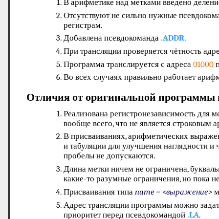
В арифметике над метками введено делени
Отсутствуют не сильно нужные псевдоко
регистрам.
Добавлена псевдокоманда
.ADDR
.
При трансляции проверяется чётность адр
Программа транслируется с адреса
01000
п
Во всех случаях правильно работает ариф
Отличия от оригинальной программы 
Реализована регистронезависимость для ме
вообще всего, что не является строковым
В присваиваниях, арифметических выраже
и табуляции для улучшения наглядности и 
пробелы не допускаются.
Длина метки ничем не ограничена, букваль
какие-то разумные ограничения, но пока н
Присваивания типа
name = <выражение>
м
Адрес трансляции программы можно задат
приоритет перед псевдокомандой
.LA
.