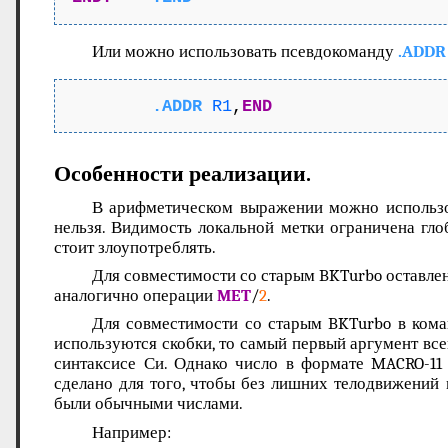
Или можно использовать псевдокоманду
.ADDR
.ADDR
R1
,
END
Особенности реализации.
В арифметическом выражении можно использов
нельзя. Видимость локальной метки ограничена гло
стоит злоупотреблять.
Для совместимости со старым BKTurbo оставлен 
аналогично операции
MET
/
2
.
Для совместимости со старым BKTurbo в кома
используются скобки, то самый первый аргумент всег
синтаксисе Си. Однако число в формате MACRO-11 в
сделано для того, чтобы без лишних телодвижений
были обычными числами.
Например: