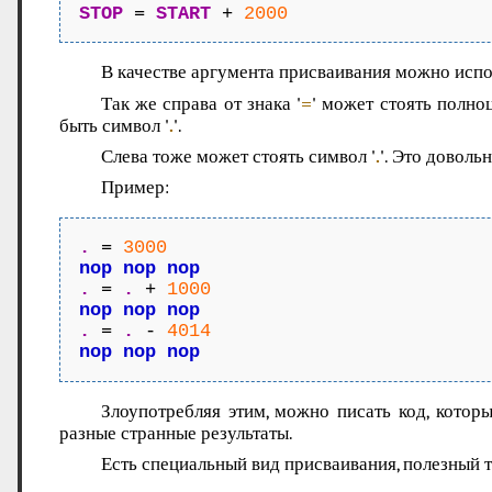
STOP
 = 
START
 + 
2000
В качестве аргумента присваивания можно испо
Так же справа от знака '
=
' может стоять полн
быть символ '
.
'.
Слева тоже может стоять символ '
.
'. Это доволь
Пример:
.
 = 
3000
nop nop nop
.
 = 
.
 + 
1000
nop nop nop
.
 = 
.
 - 
4014
nop nop nop
Злоупотребляя этим, можно писать код, котор
разные странные результаты.
Есть специальный вид присваивания, полезный т