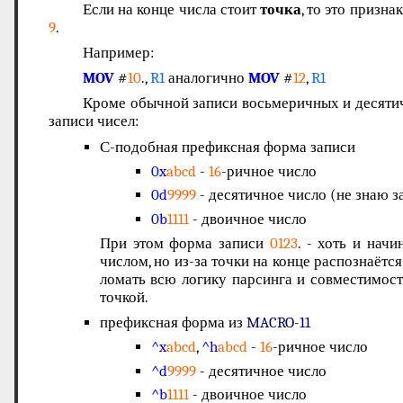
Если на конце числа стоит
точка
, то это призн
9
.
Например:
MOV
#
10
.,
R1
аналогично
MOV
#
12
,
R1
Кроме обычной записи восьмеричных и десяти
записи чисел:
С-подобная префиксная форма записи
0x
abcd
-
16
-ричное число
0d
9999
- десятичное число (не знаю з
0b
1111
- двоичное число
При этом форма записи
0123
. - хоть и нач
числом, но из-за точки на конце распознаётс
ломать всю логику парсинга и совместимост
точкой.
префиксная форма из
MACRO-11
^x
abcd
,
^h
abcd
-
16
-ричное число
^d
9999
- десятичное число
^b
1111
- двоичное число