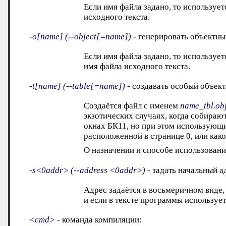
Если имя файла задано, то используетс
исходного текста.
-o[name] (--object[=name])
- генерировать объектны
Если имя файла задано, то используетс
имя файла исходного текста.
-t[name] (--table[=name])
- создавать особый объект
Создаётся файл с именем
name_tbl.ob
экзотических случаях, когда собира
окнах БК11, но при этом использующ
расположенной в странице 0, или как
О назначении и способе использовани
-s<0addr> (--address <0addr>)
- задать начальный а
Адрес задаётся в восьмеричном виде
и если в тексте программы используе
<cmd>
- команда компиляции: