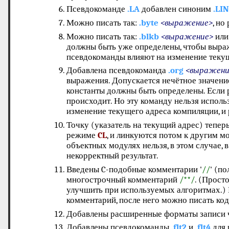
Псевдокоманде
.LA
добавлен синоним
.LI
Можно писать так:
.byte
<выражение>
, но
Можно писать так:
.blkb
<выражение>
ил
должны быть уже определены, чтобы выраж
псевдокоманды влияют на изменение теку
Добавлена псевдокоманда
.org
<выражени
выражения. Допускается нечётное значение
константы должны быть определены. Если 
происходит. Но эту команду нельзя использ
изменение текущего адреса компиляции, и 
Точку (указатель на текущий адрес) тепер
режиме
CL
, и линкуются потом к другим м
объектных модулях нельзя, в этом случае, 
некорректный результат.
Введены C-подобные комментарии '
//
' (п
многострочный комментарий
/**/
. (Прост
улучшить при используемых алгоритмах.)
комментарий, после него можно писать код.
Добавлены расширенные форматы записи ч
Добавлены псевдокоманды
.flt2
и
.flt4
для 