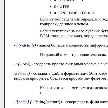
8
- UTF8
u
- UNICODE UTF16LE
Если автоопределение определило ко
кодировку данным ключом.
Если в тексте очень мало русских бук
BOM тоже, как правило, определяется
-d (--details)
- вывод большего количества информаци
На данный момент дополнительно выв
-r (--raw)
- создавать просто бинарный массив, не и
-x (--sav)
- создавать файл в формате
.sav
. Этот клю
высокий приоритет. Создаётся простой sav файл без
Ключи
-r
и
-x
не имеет смысла использ
r
.
-l[name] (--listing[=name])
- генерировать файл лист