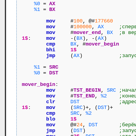
%0
 = 
AX
%1
 = 
BX
mov
     #
100
, @#
177660
mov
     #
100000
, 
AX
;спер
mov
     #
mover_end
, 
BX
;в ве
1$
:     
mov
     -(
BX
), -(
AX
)

cmp
BX
, #
mover_begin
bhi
1$
jmp
     (
AX
)            
;запу
%1
 = 
SRC
%0
 = 
DST
mover_begin
:

mov
     #
TST_BEGIN
, 
SRC
;нача
mov
     #
TST_END
, 
%2
;коне
clr
DST
;адре
1$
:     
mov
     (
SRC
)+, (
DST
)+

cmp
SRC
, 
%2
blo
1$
mov
     @#
24
, 
DST
;берё
jmp
     (
DST
)           
;запу