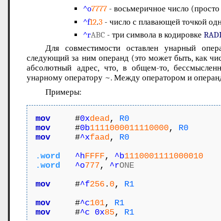
^o
7777
- восьмеричное число (просто 
^f
12
.
3
- число с плавающей точкой од
^r
ABC
- три символа в кодировке
RADI
Для совместимости оставлен унарный опер
следующий за ним операнд (это может быть, как чи
абсолютный адрес, что, в общем-то, бессмыслен
унарному оператору ~. Между оператором и операн
Примеры:
mov
     #
0x
dead
, 
R0
mov
     #
0b
1111000011110000
, 
R0
mov
     #
^x
faad
, 
R0
.word
^h
FFFF
, 
^b
1110001111000010
.word
^o
777
, 
^r
ONE
mov
     #
^f
256
.
0
, 
R1
mov
     #
^c
101
, 
R1
mov
     #
^c
0x
85
, 
R1