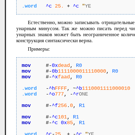
.word
^c
25.
 + 
^c
"
YE
Естественно, можно записывать отрицательные
унарным минусом. Так же можно писать перед чис
унарных знаков может быть неограниченное количе
конструкция синтаксически верна.
Примеры:
mov
     #-
0x
dead
, 
R0
mov
     #-
0b
1111000011110000
, 
R0
mov
     #-
^x
faad
, 
R0
.word
   -
^h
FFFF
, ~
^b
1110001111000010
.word
   -
^o
777
, -
^r
ONE
mov
     #-
^f
256
.
0
, 
R1
mov
     #-
^c
101
, 
R1
mov
     #-
^c
0x
85
, 
R1
.word
^c
-
25.
 + -
^c
"
YE