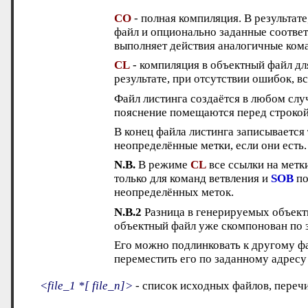
CO
- полная компиляция. В результат
файл и опционально заданные соотве
выполняет действия аналогичные ко
CL
- компиляция в объектный файл д
результате, при отсутствии ошибок, в
Файл листинга создаётся в любом слу
пояснение помещаются перед строкой
В конец файла листинга записывается 
неопределённые метки, если они есть.
N.B.
В режиме
CL
все ссылки на метк
только для команд ветвления и
SOB
по
неопределённых меток.
N.B.2
Разница в генерируемых объект
объектный файл уже скомпонован по 
Его можно подлинковать к другому фа
переместить его по заданному адресу
<file_1 *[ file_n]>
- список исходных файлов, переч