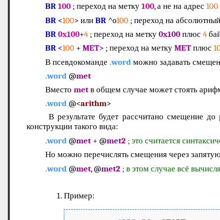
BR
100
; переход на метку
100
, а не на адрес
100
BR
<
100
> или
BR
^o
100
; переход на абсолютны
BR
0x100
+
4
; переход на метку
0x100
плюс
4
бай
BR
<
100
+
MET
> ; переход на метку
MET
плюс
1
В псевдокоманде
.word
можно задавать смещени
.word
@
met
Вместо
met
в общем случае может стоять ариф
.word
@<
arithm
>
В результате будет рассчитано смещение до р
конструкции такого вида:
.word
@
met
+ @
met2
; это считается синтакси
Но можно перечислять смещения через запятую
.word
@
met
, @
met2
; в этом случае всё вычисл
Пример: