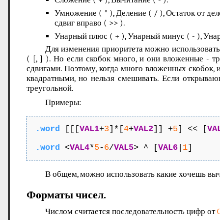
Умножение ( * ), Деление ( / ), Остаток от д
сдвиг вправо ( >> ).
Унарный плюс ( + ), Унарный минус ( - ), Уна
Для изменения приоритета можно использовать с
( [, ] ). Но если скобок много, и они вложенные -
сдвигами. Поэтому, когда много вложенных скобок, 
квадратными, но нельзя смешивать. Если открыва
треугольной.
Примеры:
.word
 [[[
VAL1
+
3
]*[
4
+
VAL2
]] +
5
] << [
VA
                                     
.word
 <
VAL4
*
5
-
6
/
VAL5
> ^ [
VAL6
|
1
В общем, можно использовать какие хочешь вычи
Форматы чисел.
Числом считается последовательность цифр от