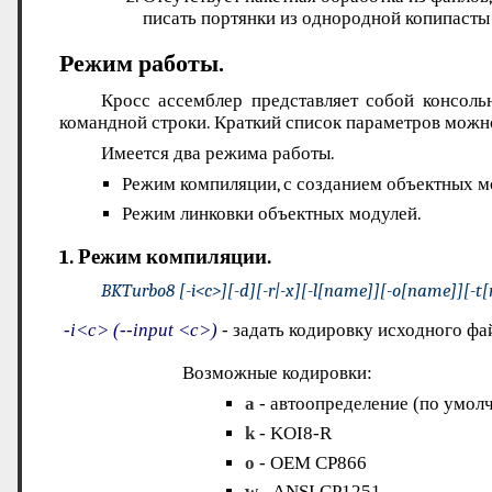
писать портянки из однородной копипасты
Режим работы.
Кросс ассемблер представляет собой консо
командной строки. Краткий список параметров можн
Имеется два режима работы.
Режим компиляции, с созданием объектных м
Режим линковки объектных модулей.
1. Режим компиляции.
BKTurbo8 [-i<c>][-d][-r|-x][-l[name]][-o[name]][-t[
-i<c> (--input <c>)
- задать кодировку исходного фа
Возможные кодировки:
a
- автоопределение (по умол
k
- KOI8-R
o
- OEM CP866
w
- ANSI CP1251