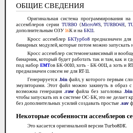
ОБЩИЕ СВЕДЕНИЯ
Оригинальная система программирования на
ассемблеров серии
TURBO
(
MicroWS
,
TURBO4H
,
T
дополнительным ОЗУ
16
К и на
БК11
.
Кросс ассемблер
БКТурбо8
предназначен для
бинарных модулей, которые потом можно запускать 
Кросс ассемблер системонезависимый и вообще
бинарник, который будет работать так и там, как и 
под набор
EMT
ов БК-0010, хоть - БК-0011, а хоть и 
предназначен совсем не для RT-11.
Генерируется
.bin
файл, у которого первым сло
эмуляторами. Этот файл можно закинуть в образ
возможна генерация
.raw
файла без заголовка
.bin
чтобы запускать их в системе ОС-БК, это не делает
без дополнительных усилий создавать простые
.sav
ф
Некоторые особенности ассемблеров се
Это касается оригинальной версии Turbo8DK.