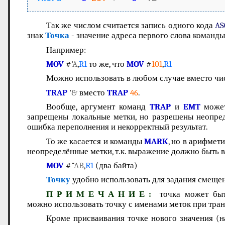
Так же числом считается запись одного кода
AS
знак
Точка
- значение адреса первого слова команды 
Например:
MOV
#'
A
,
R1
то же, что
MOV
#
101
,
R1
Можно использовать в любом случае вместо чис
TRAP
'
&
вместо
TRAP
46
.
Вообще, аргумент команд
TRAP
и
EMT
может
запрещены локальные метки, но разрешены неопреде
ошибка переполнения и некорректный результат.
То же касается и команды
MARK
, но в арифмет
неопределённые метки, т.к. выражение должно быть
MOV
#"
AB
,
R1
(два байта)
Точку
удобно использовать для задания смещен
ПРИМЕЧАНИЕ:
точка может быть
можно использовать точку с именами меток при тран
Кроме присваивания точке нового значения (