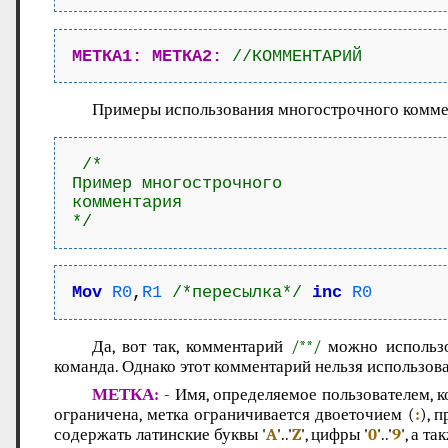
МЕТКА1:
МЕТКА2:
//КОММЕНТАРИЙ
Примеры использования многострочного комме
 /*

Пример многострочного

комментария

*/
Mov
R0
,
R1
/*пересылка*/
inc
R0
Да, вот так, комментарий
/**/
можно использо
команда. Однако этот комментарий нельзя использова
МЕТКА:
- Имя, определяемое пользователем, к
ограничена, метка ограничивается двоеточием (
:
), 
содержать латинские буквы '
A
'..'
Z
', цифры '
0
'..'
9
', а та