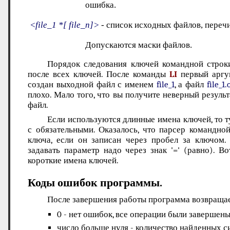
ошибка.
<file_1 *[ file_n]>
- список исходных файлов, переч
Допускаются маски файлов.
Порядок следования ключей командной строки
после всех ключей. После команды
LI
первый аргум
создан выходной файл с именем
file_1
, а файл
file_1.
плохо. Мало того, что вы получите неверный резуль
файл.
Если используются длинные имена ключей, то т
с обязательными. Оказалось, что парсер командн
ключа, если он записан через пробел за ключом.
задавать параметр надо через знак '=' (равно). Вот
короткие имена ключей.
Коды ошибок программы.
После завершения работы программа возвраща
0 - нет ошибок, все операции были завершен
число больше нуля - количество найденных с