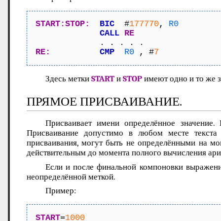
START:STOP:
BIC
  #
177770
, 
R0
CALL
RE
RE:
CMP
R0
 , #
7
Здесь метки
START
и
STOP
имеют одно и то же з
ПРЯМОЕ ПРИСВАИВАНИЕ.
Присваивает имени определённое значение.
Присваивание допустимо в любом месте текста 
присваивания, могут быть не определёнными на мо
действительным до момента полного вычисления ар
Если и после финальной компоновки выражение
неопределённой меткой.
Пример:
START
=
1000