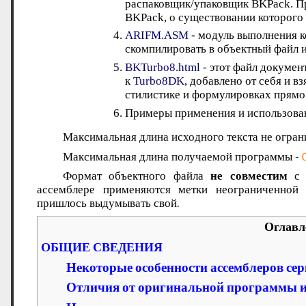
распаковщик/упаковщик BKPack. Пр
BKPack, о существовании которого н
ARIFM.ASM
- модуль выполнения 
скомпилировать в объектный файл и
BKTurbo8.html
- этот файл докумен
к
Turbo8DK
, добавлено от себя и в
стилистике и формулировках прямо 
Примеры применения и использова
Максимальная длина исходного текста не огран
Максимальная длина получаемой программы -
Формат объектного файла
не совместим
с 
ассемблере применяются метки неограниченной
пришлось выдумывать свой.
Оглавл
ОБЩИЕ СВЕДЕНИЯ
Некоторые особенности ассемблеров сер
Отличия от оригинальной программы и