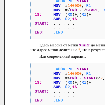
.ADDR
R0
, 
START
MOV
  #
140000
, 
R1
MOV
  #/
END
 - /
START
, 
R
1$:
MOV
  (
R0
)+,(
R1
)+

SOB
R2
,
1$
START:
  . . . . .

END:
.END
Здесь массив от метки
START
до метк
что адрес метки делится на
2
, что в результ
Или современный вариант:
.ADDR
R0
, 
START
MOV
  #
140000
, 
R1
MOV
  #<
END
 - 
START
>/
2
,
1$:
MOV
  (
R0
)+,(
R1
)+

SOB
R2
,
1$
START:
  . . . . .

END:
.END