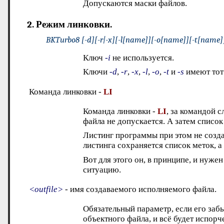
Допускаются маски файлов.
2. Режим линковки.
BKTurbo8 [-d][-r|-x][-l[name]][-o[name]][-t[name]][-
Ключ
-i
не используется.
Ключи
-d
,
-r
,
-x
,
-l
,
-o
,
-t
и
-s
имеют тот
Команда линковки -
LI
Команда линковки -
LI
, за командой 
файла не допускается. А затем списо
Листинг программы при этом не создаё
листинга сохраняется список меток, а
Вот для этого он, в принципе, и нужен
ситуацию.
<outfile>
- имя создаваемого исполняемого файла.
Обязательный параметр, если его забы
объектного файла, и всё будет испорче