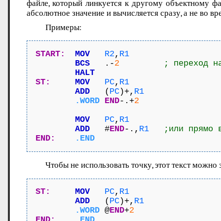
файле, который линкуется к другому объектному фа
абсолютное значение и вычисляется сразу, а не во в
Примеры:
START:
MOV
  R2
,
R1
BCS
   .-
2
      ; переход н
HALT
ST:
MOV
PC
,
R1
ADD
   (
PC
)+,
R1
.WORD
END
-.+
2
MOV
PC
,
R1
ADD
   #
END
-.,
R1
;или прямо 
END:
.END
Чтобы не использовать точку, этот текст можно
ST:
MOV
PC
,
R1
ADD
   (
PC
)+,
R1
.WORD
 @
END
+
2
END:
.END