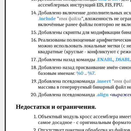
ассемблерных инструкций EIS, FIS, FPU.
Добавлено включение дополнительных ис
.include
"
имя файла
", вложенность не огр
включённые ранее файлы повторно не вкл
Добавлены скрипты для модификации бина
Реализованы полноценные арифметические 
можно использовать локальные метки (с н
квадратные (круглые - конфликтуют с реж
Добавлены назад команды
.ENABL
,
.DSABL
Добавлено назад присваивание имён-синон
базовым именам:
%0
..
%7
.
Добавлена псевдокоманда
.insert
"
имя фа
массива в генерируемый бинарный файл не
Добавлена псевдокоманда
.align
<выраже
Недостатки и ограничения.
Объектный модуль кросс ассемблера имеет
самое досадное - с оригинальным формат
Отсутствует пакетная обработка из файло