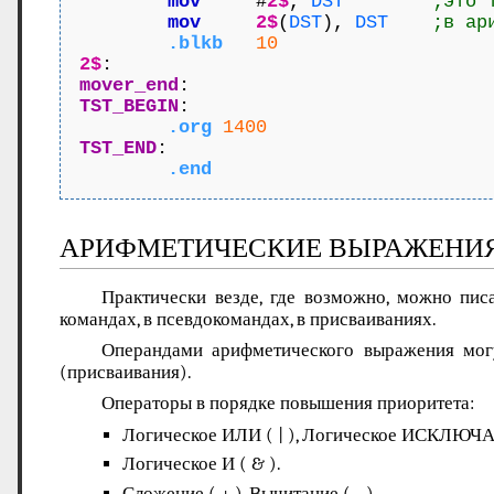
mov
     #
2$
, 
DST
;это 
mov
2$
(
DST
), 
DST
;в ар
.blkb
10
2$
mover_end
TST_BEGIN
:

.org
1400
TST_END
:

.end
АРИФМЕТИЧЕСКИЕ ВЫРАЖЕНИЯ
Практически везде, где возможно, можно пи
командах, в псевдокомандах, в присваиваниях.
Операндами арифметического выражения могу
(присваивания).
Операторы в порядке повышения приоритета:
Логическое ИЛИ ( | ), Логическое ИСКЛЮЧ
Логическое И ( & ).
Сложение ( + ), Вычитание ( - ).