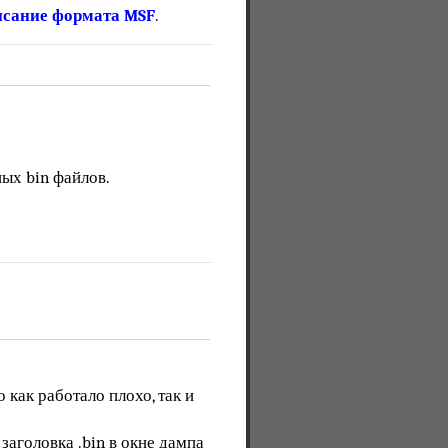
сание формата MSF
.
ых bin файлов.
 как работало плохо, так и
аголовка .bin в окне дампа