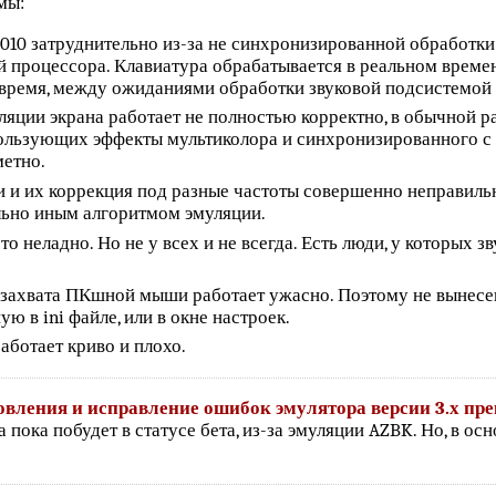
мы:
0010 затруднительно из-за не синхронизированной обработки
 процессора. Клавиатура обрабатывается в реальном времени
 время, между ожиданиями обработки звуковой подсистемой
ции экрана работает не полностью корректно, в обычной раб
пользующих эффекты мультиколора и синхронизированного с
метно.
и и их коррекция под разные частоты совершенно неправил
льно иным алгоритмом эмуляции.
то неладно. Но не у всех и не всегда. Есть люди, у которых з
захвата ПКшной мыши работает ужасно. Поэтому не вынесен
ю в ini файле, или в окне настроек.
аботает криво и плохо.
овления и исправление ошибок эмулятора версии 3.х пр
на пока побудет в статусе бета, из-за эмуляции AZBK. Но, в о