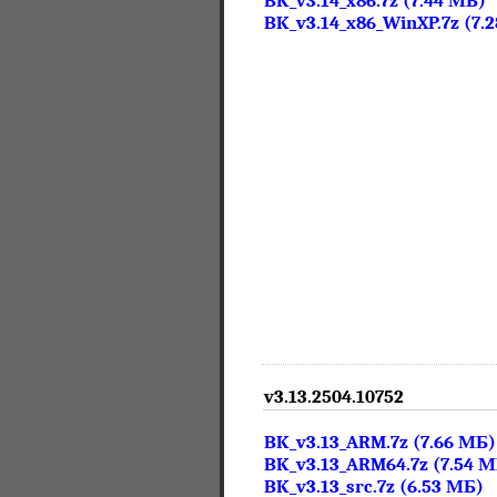
BK_v3.14_x86.7z (7.44 МБ)
BK_v3.14_x86_WinXP.7z (7.
v3.13.2504.10752
BK_v3.13_ARM.7z (7.66 МБ)
BK_v3.13_ARM64.7z (7.54 
BK_v3.13_src.7z (6.53 МБ)