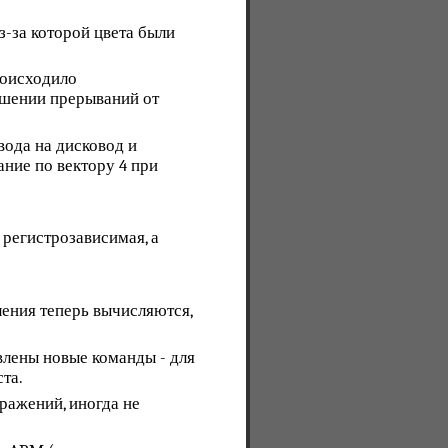
з-за которой цвета были
роисходило
ешении прерываний от
ода на дисковод и
ание по вектору 4 при
 регистрозависимая, а
ения теперь вычисляются,
влены новые команды - для
ста.
ражений, иногда не