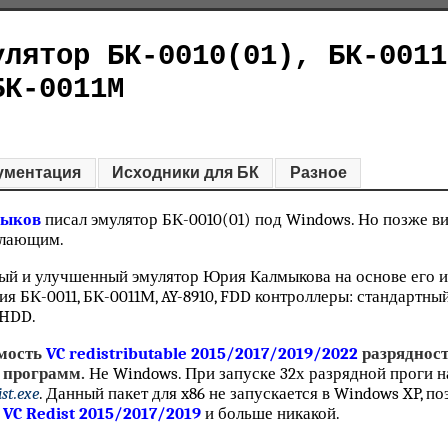
улятор БК-0010(01), БК-0011
БК-0011М
ументация
Исходники для БК
Разное
ыков
писал эмулятор БК-0010(01) под Windows. Но позже ви
елающим.
ый и улучшенный эмулятор Юрия Калмыкова на основе его и
я БК-0011, БК-0011М, AY-8910, FDD контроллеры: стандартны
 HDD.
имость
VC redistributable 2015/2017/2019/2022
разрядност
 программ.
Не Windows. При запуске 32х разрядной проги на
st.exe
. Данный пакет для x86 не запускается в Windows XP, п
й
VC Redist 2015/2017/2019
и больше никакой.