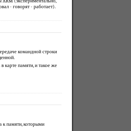
ы ARM (экспериментально,
овал - говорят - работает).
ередаче командной строки
щенной.
 карте памяти, и такое же
 к памяти, которыми
.