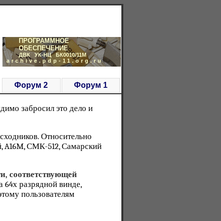
ПРОГРАММНОЕ
ОБЕСПЕЧЕНИЕ
ДВК УК-НЦ БК0010/11М
archive.pdp-11.org.ru
Форум 2
Форум 1
димо забросил это дело и
сходников. Относительно
й, A16M, СМК-512, Самарский
и, соответствующей
 64х разрядной винде,
оэтому пользователям