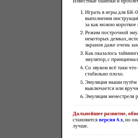
Известные ошибки и пробле
Играть в игры для БК-
выполнения инструкций
за как можно короткое
Режим построчной эмуля
некоторых демках, ис
экранов даже очень за
Как оказалось тайминг
эмулятор, с принципиа
Со звуком всё таки что-
стабильно плохо.
Эмуляция мыши путём 
выключается или вручну
Эмуляция менестреля р
Дальнейшее развитие, обн
становится
версия 4.х
, но о
лучше.