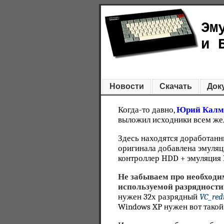
Эм
и 
Новости
Скачать
Док
Когда-то давно,
Юрий Калм
выложил исходники всем ж
Здесь находятся доработанн
оригинала добавлена эмуляци
контроллер HDD + эмуляция
Не забываем про необход
используемой разрядности
нужен 32х разрядный
VC_redi
Windows XP нужен вот тако