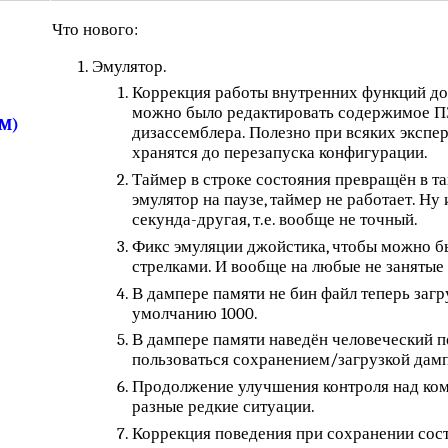
Что нового:
Эмулятор.
Коррекция работы внутренних функций дос
можно было редактировать содержимое ПЗ
4M)
дизассемблера. Полезно при всяких экспе
хранятся до перезапуска конфигурации.
Таймер в строке состояния превращён в та
эмулятор на паузе, таймер не работает. Ну
секунда-другая, т.е. вообще не точный.
Фикс эмуляции джойстика, чтобы можно бы
стрелками. И вообще на любые не занятые
В дампере памяти не бин файл теперь загр
умолчанию 1000.
В дампере памяти наведён человеческий п
пользоваться сохранением/загрузкой дамп
Продолжение улучшения контроля над ком
разные редкие ситуации.
Коррекция поведения при сохранении сост