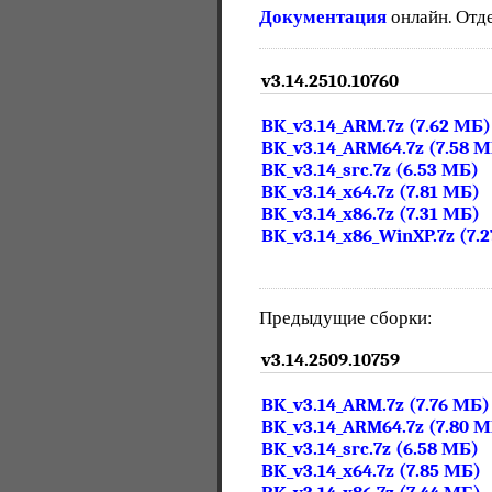
Документация
онлайн. Отд
v3.14.2510.10760
BK_v3.14_ARM.7z (7.62 МБ)
BK_v3.14_ARM64.7z (7.58 
BK_v3.14_src.7z (6.53 МБ)
BK_v3.14_x64.7z (7.81 МБ)
BK_v3.14_x86.7z (7.31 МБ)
BK_v3.14_x86_WinXP.7z (7.
Предыдущие сборки:
v3.14.2509.10759
BK_v3.14_ARM.7z (7.76 МБ)
BK_v3.14_ARM64.7z (7.80 
BK_v3.14_src.7z (6.58 МБ)
BK_v3.14_x64.7z (7.85 МБ)