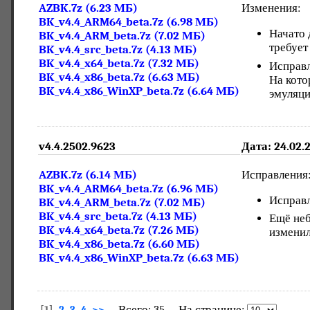
AZBK.7z (6.23 МБ)
Изменения:
BK_v4.4_ARM64_beta.7z (6.98 МБ)
Начато 
BK_v4.4_ARM_beta.7z (7.02 МБ)
требует
BK_v4.4_src_beta.7z (4.13 МБ)
BK_v4.4_x64_beta.7z (7.32 МБ)
Исправл
BK_v4.4_x86_beta.7z (6.63 МБ)
На кото
BK_v4.4_x86_WinXP_beta.7z (6.64 МБ)
эмуляци
v4.4.2502.9623
Дата: 24.02.
AZBK.7z (6.14 МБ)
Исправления
BK_v4.4_ARM64_beta.7z (6.96 МБ)
Исправл
BK_v4.4_ARM_beta.7z (7.02 МБ)
BK_v4.4_src_beta.7z (4.13 МБ)
Ещё неб
BK_v4.4_x64_beta.7z (7.26 МБ)
изменил
BK_v4.4_x86_beta.7z (6.60 МБ)
BK_v4.4_x86_WinXP_beta.7z (6.63 МБ)
Всего: 35 На странице: