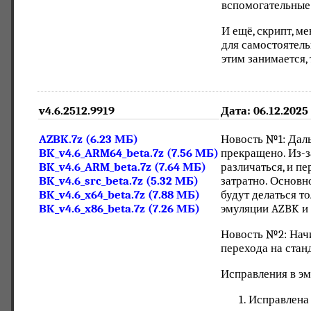
вспомогательные
И ещё, скрипт, м
для самостоятель
этим занимается, 
v4.6.2512.9919
Дата: 06.12.2025
AZBK.7z (6.23 МБ)
Новость №1: Даль
BK_v4.6_ARM64_beta.7z (7.56 МБ)
прекращено. Из-з
BK_v4.6_ARM_beta.7z (7.64 МБ)
различаться, и п
BK_v4.6_src_beta.7z (5.32 МБ)
затратно. Основн
BK_v4.6_x64_beta.7z (7.88 МБ)
будут делаться то
BK_v4.6_x86_beta.7z (7.26 МБ)
эмуляции AZBK и
Новость №2: Начи
перехода на стан
Исправления в э
Исправлена 