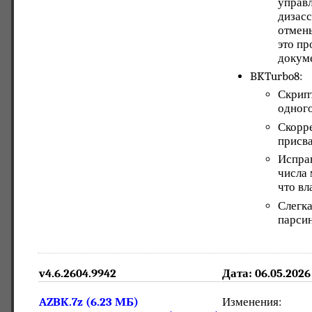
управ
дизасс
отмены
это пр
докум
BKTurbo8:
Скрипт
одного
Скорре
присва
Исправ
числа 
что вл
Слегк
парсин
v4.6.2604.9942
Дата: 06.05.2026
AZBK.7z (6.23 МБ)
Изменения: