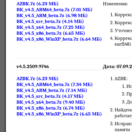
AZBK.7z (6.23 МБ)
Изменения:
BK_v4.5_ARM64_beta.7z (7.01 МБ)
Коррекц
BK_v4.5_ARM_beta.7z (6.98 МБ)
BK_v4.5_src_beta.7z (4.14 МБ)
Коррекц
BK_v4.5_x64_beta.7z (7.25 МБ)
Уточнен
BK_v4.5_x86_beta.7z (6.65 МБ)
Коррекц
BK_v4.5_x86_WinXP_beta.7z (6.64 МБ)
surf148)
v4.5.2509.9746
Дата: 07.09.
AZBK.7z (6.23 МБ)
AZBK:
BK_v4.5_ARM64_beta.7z (7.34 МБ)
Ис
BK_v4.5_ARM_beta.7z (7.14 МБ)
Пр
BK_v4.5_src_beta.7z (4.17 МБ)
До
BK_v4.5_x64_beta.7z (9.40 МБ)
BK_v4.5_x86_beta.7z (6.74 МБ)
Найдена
BK_v4.5_x86_WinXP_beta.7z (6.65 МБ)
работае
Исправл
памяти