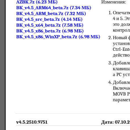
AZBK.7z (6.23 МБ)
Изменения:
BK_v4.5_ARM64_beta.7z (7.34 МБ)
Опечатк
BK_v4.5_ARM_beta.7z (7.32 МБ)
4 и 5. Э
BK_v4.5_src_beta.7z (4.14 МБ)
это дол
BK_v4.5_x64_beta.7z (7.58 МБ)
контрол
BK_v4.5_x86_beta.7z (6.98 МБ)
BK_v4.5_x86_WinXP_beta.7z (6.98 МБ)
Новый ф
установ
Ctrl-En
действо
Добавле
клавиша
а PC ус
Добавле
Включае
MOVB Pr
парамет
v4.5.2510.9751
Дата: 07.10.