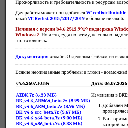
Прожорливость и требовательность к ресурсам возро
Для работы
может
понадобиться
VC redistributabl
такой
VC Redist 2015/2017/2019
и больше никакой.
Начиная с версии b4.6.2512.9919 поддержка Win
Windows 7.
Но и это, судя по всему, не сильно надол
что готовьтесь.
Документация
онлайн. Отдельным файлом, на всяки
Всякие неожиданные проблемы и глюки - возможны!
v4.6.2607.10184
Дата: 06.07.2026
AZBK.7z (6.23 МБ)
Изменения в BKE
BK_v4.6_ARM64_beta.7z (8.99 МБ)
Добавлен M
BK_v4.6_ARM_beta.7z (8.96 МБ)
проверялась
BK_v4.6_src_beta.7z (5.67 МБ)
BK_v4.6_x64_beta.7z (9.00 МБ)
В алгоритме
BK_v4.6_x86_beta.7z (8.38 МБ)
которой пар