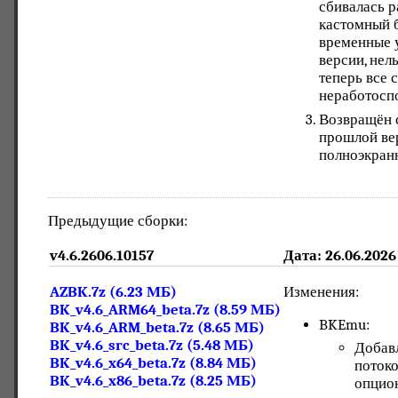
сбивалась р
кастомный 
временные у
версии, нел
теперь все 
неработосп
Возвращён 
прошлой ве
полноэкран
Предыдущие сборки:
v4.6.2606.10157
Дата: 26.06.2026
AZBK.7z (6.23 МБ)
Изменения:
BK_v4.6_ARM64_beta.7z (8.59 МБ)
BKEmu:
BK_v4.6_ARM_beta.7z (8.65 МБ)
BK_v4.6_src_beta.7z (5.48 МБ)
Добавл
BK_v4.6_x64_beta.7z (8.84 МБ)
потоко
BK_v4.6_x86_beta.7z (8.25 МБ)
опцион