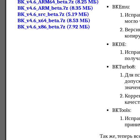
BK_v4.6_ARM64_beta.7z (8.25 МБ)
BKEmu:
BK_v4.6_ARM_beta.7z (8.35 МБ)
BK_v4.6_src_beta.7z (5.19 МБ)
Исправ
BK_v4.6_x64_beta.7z (8.53 МБ)
могло 
BK_v4.6_x86_beta.7z (7.92 МБ)
Версия
копиру
BKDE:
Исправ
получа
BKTurbo8:
Для пс
допуск
значен
Корре
качест
BKTools:
Исправ
прини
Так же, теперь в