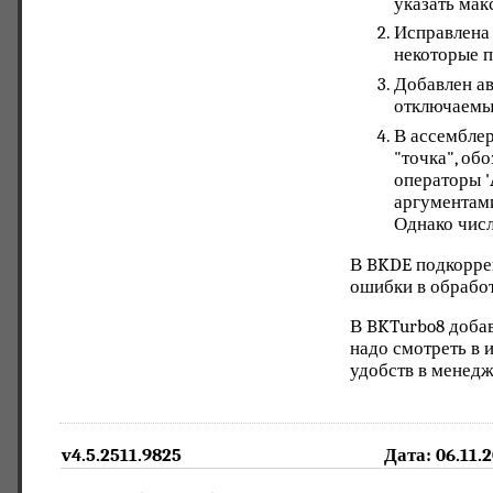
указать мак
Исправлена 
некоторые п
Добавлен ав
отключаемы
В ассембле
"точка", об
операторы '
аргументами
Однако числ
В BKDE подкорре
ошибки в обработк
В BKTurbo8 добавл
надо смотреть в 
удобств в менед
v4.5.2511.9825
Дата: 06.11.