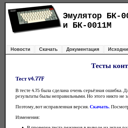
Эмулятор БК-0
и БК-0011М
Новости
Скачать
Документация
Исходни
Тесты кон
Тест v4.77F
В тесте 4.75 была сделана очень серьёзная ошибка. 
результаты былы неправильными. Но этого никто не за
Поэтому, вот исправленная версия.
Скачать.
Посмот
Изменения:
В проверке теста режимов в выводе на экран ра