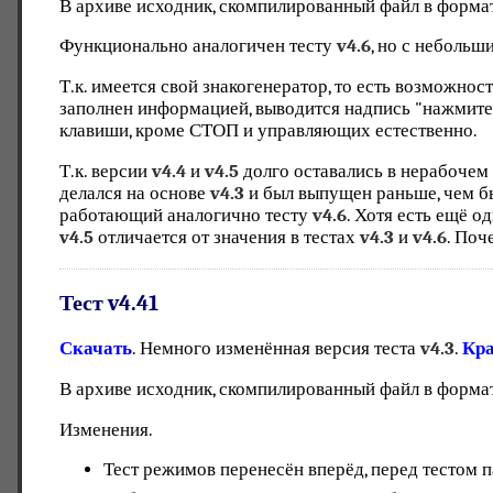
В архиве исходник, скомпилированный файл в формате 
Функционально аналогичен тесту
v4.6
, но с небольш
Т.к. имеется свой знакогенератор, то есть возможност
заполнен информацией, выводится надпись "нажмит
клавиши, кроме СТОП и управляющих естественно.
Т.к. версии
v4.4
и
v4.5
долго оставались в нерабочем 
делался на основе
v4.3
и был выпущен раньше, чем б
работающий аналогично тесту
v4.6
. Хотя есть ещё о
v4.5
отличается от значения в тестах
v4.3
и
v4.6
. Поч
Тест v4.41
Скачать
. Немного изменённая версия теста
v4.3
.
Кра
В архиве исходник, скомпилированный файл в формате 
Изменения.
Тест режимов перенесён вперёд, перед тестом п