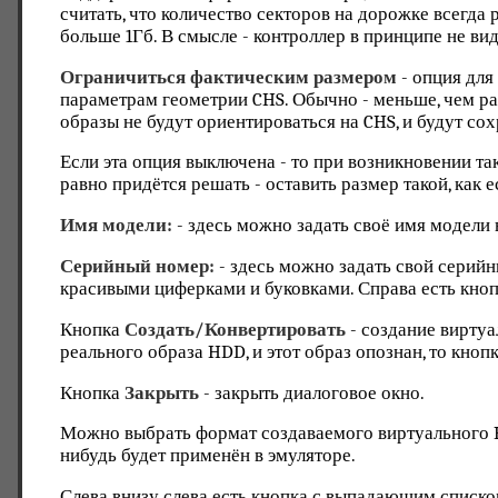
считать, что количество секторов на дорожке всегда
больше 1Гб. В смысле - контроллер в принципе не ви
Ограничиться фактическим размером
- опция для
параметрам геометрии CHS. Обычно - меньше, чем ра
образы не будут ориентироваться на CHS, и будут со
Если эта опция выключена - то при возникновении так
равно придётся решать - оставить размер такой, как ес
Имя модели:
- здесь можно задать своё имя модели 
Серийный номер:
- здесь можно задать свой серийн
красивыми циферками и буковками. Справа есть кно
Кнопка
Создать/Конвертировать
- создание вирту
реального образа HDD, и этот образ опознан, то кноп
Кнопка
Закрыть
- закрыть диалоговое окно.
Можно выбрать формат создаваемого виртуального
нибудь будет применён в эмуляторе.
Слева внизу слева есть кнопка с выпадающим списко