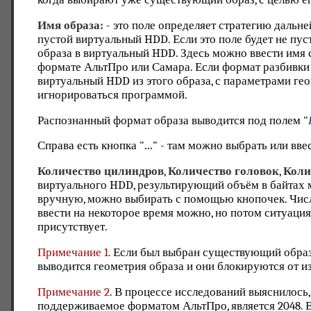
Имя образа:
- это поле определяет стратегию дальне
пустой виртуальный HDD. Если это поле будет не пу
образа в виртуальный HDD. Здесь можно ввести имя
формате АльтПро или Самара. Если формат разбивки 
виртуальный HDD из этого образа, с параметрами геоме
игнорироваться программой.
Распознанный формат образа выводится под полем "
Справа есть кнопка "
...
" - там можно выбрать или вв
Количество цилиндров
,
Количество головок
,
Коли
виртуального HDD, результирующий объём в байтах 
вручную, можно выбирать с помощью кнопочек. Чис
ввести на некоторое время можно, но потом ситуация
присутствует.
Примечание 1.
Если был выбран существующий образ р
выводится геометрия образа и они блокируются от и
Примечание 2
. В процессе исследований выяснилось
поддерживаемое форматом АльтПро, является 2048. В