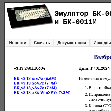
Эмулятор БК-0
и БК-0011М
Новости
Скачать
Документация
Исходни
Выбра
v3.13.2401.10604
Дата: 19.01.2024
BK_v3.13_src.7z (6.6M)
Изменения в эмул
BK_v3.13_x64.7z (7.9M)
В настройка
BK_v3.13_x86.7z (7.4M)
BK_v3.13_x86_WinXP.7z (7.3M)
Исправлена 
символы пу
Кнопка СТОП
настройках: