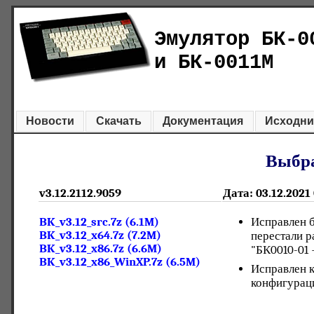
Эмулятор БК-0
и БК-0011М
Новости
Скачать
Документация
Исходни
Выбра
v3.12.2112.9059
Дата: 03.12.2021
BK_v3.12_src.7z (6.1M)
Исправлен б
BK_v3.12_x64.7z (7.2M)
перестали 
BK_v3.12_x86.7z (6.6M)
"БК0010-01 
BK_v3.12_x86_WinXP.7z (6.5M)
Исправлен к
конфигураци