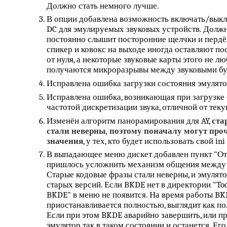
Должно стать немного лучше.
В опции добавлена возможность включать/вык
DC для эмулируемых звуковых устройств. Должн
постоянно слышит посторонние щелчки и пердёж 
спикер и ковокс на выходе иногда оставляют п
от нуля, а некоторые звуковые карты этого не лю
получаются микроразрывы между звуковыми б
Исправлена ошибка загрузки состояния эмулято
Исправлена ошибка, возникающая при загрузке 
частотой дискретизации звука, отличной от тек
Изменён алгоритм панорамирования для AY,
ста
стали неверны, поэтому поначалу могут про
значения
, у тех, кто будет использовать свой in
В выпадающее меню дискет добавлен пункт "Отк
пришлось усложнить механизм общения между с
Старые кодовые фразы стали неверны, и эмулято
старых версий. Если BKDE нет в директории "Too
BKDE" в меню не появится. На время работы BK
приостанавливается полностью, выглядит как п
Если при этом BKDE аварийно завершить, или пр
эмулятор так в таком состоянии и останется. Ег