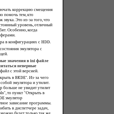
лючать коррекцию смещения
о помочь тем, кто
звука. Это из-за того, что
остоянный уровень, отличный
бят. Особенно, когда
уферами.
ра в конфигурациях с HDD.
состояния эмулятора с
ущей.
рые значения в ini файле
читаться неверные
i файл с этой версией.
рыть в BKDE". Из-за чего
обой эмулятора и утилит.
р больше не увидит утилит
ls", то пункт "Открыть в
DE эмулятор
олное зависание программы.
ибить в диспетчере задач,
о можно будет только так же