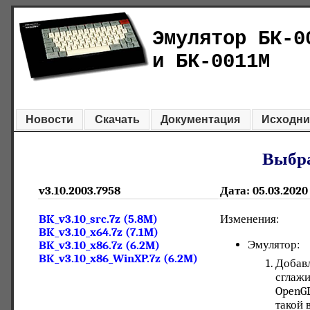
Эмулятор БК-0
и БК-0011М
Новости
Скачать
Документация
Исходни
Выбра
v3.10.2003.7958
Дата: 05.03.2020
BK_v3.10_src.7z (5.8M)
Изменения:
BK_v3.10_x64.7z (7.1M)
Эмулятор:
BK_v3.10_x86.7z (6.2M)
BK_v3.10_x86_WinXP.7z (6.2M)
Добавл
сглажи
OpenGL
такой 