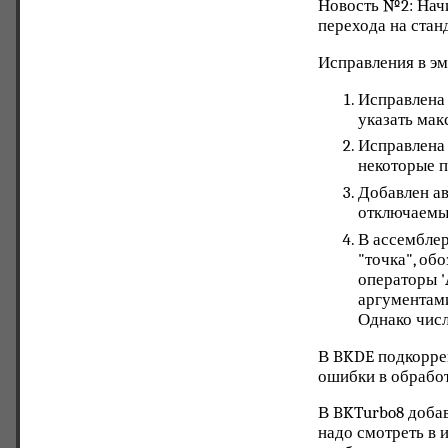
Новость №2: Начи
перехода на стан
Исправления в э
Исправлена 
указать мак
Исправлена 
некоторые п
Добавлен ав
отключаемы
В ассембле
"точка", об
операторы '
аргументами
Однако числ
В BKDE подкорре
ошибки в обработк
В BKTurbo8 добавл
надо смотреть в 