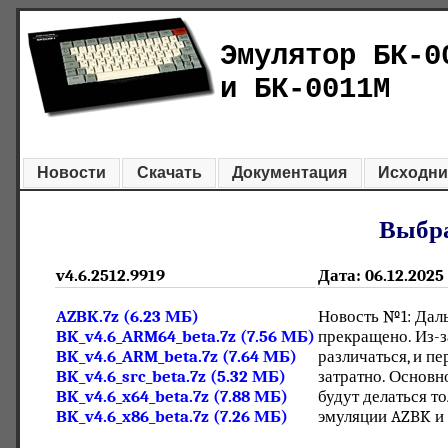
Эмулятор БК-0
и БК-0011М
Новости
Скачать
Документация
Исходни
Выбра
v4.6.2512.9919
Дата: 06.12.2025
AZBK.7z (6.23 МБ)
Новость №1: Даль
BK_v4.6_ARM64_beta.7z (7.56 МБ)
прекращено. Из-з
BK_v4.6_ARM_beta.7z (7.64 МБ)
различаться, и п
BK_v4.6_src_beta.7z (5.32 МБ)
затратно. Основн
BK_v4.6_x64_beta.7z (7.88 МБ)
будут делаться то
BK_v4.6_x86_beta.7z (7.26 МБ)
эмуляции AZBK и