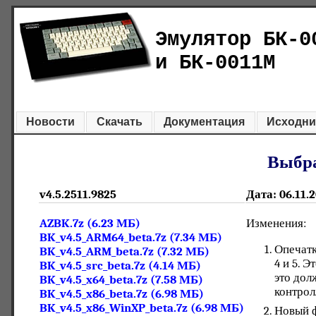
Эмулятор БК-0
и БК-0011М
Новости
Скачать
Документация
Исходни
Выбра
v4.5.2511.9825
Дата: 06.11.
AZBK.7z (6.23 МБ)
Изменения:
BK_v4.5_ARM64_beta.7z (7.34 МБ)
Опечатк
BK_v4.5_ARM_beta.7z (7.32 МБ)
4 и 5. Э
BK_v4.5_src_beta.7z (4.14 МБ)
это дол
BK_v4.5_x64_beta.7z (7.58 МБ)
контрол
BK_v4.5_x86_beta.7z (6.98 МБ)
BK_v4.5_x86_WinXP_beta.7z (6.98 МБ)
Новый ф