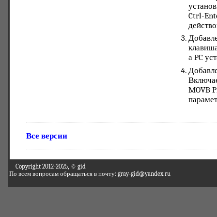
установ
Ctrl-En
действо
Добавле
клавиша
а PC ус
Добавле
Включае
MOVB Pr
парамет
Все версии
Copyright 2012-2025, © gid
По всем вопросам обращаться в почту: gray-gid@yandex.ru