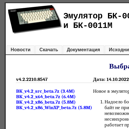
Эмулятор БК-0
и БК-0011М
Новости
Скачать
Документация
Исходни
Выбра
v4.2.2210.8547
Дата: 14.10.2022
BK_v4.2_src_beta.7z (3.4M)
Новое в эмулято
BK_v4.2_x64_beta.7z (6.4M)
Надоело бо
BK_v4.2_x86_beta.7z (5.8M)
байт не при
BK_v4.2_x86_WinXP_beta.7z (5.8M)
невозможно
несинхрони
работает п