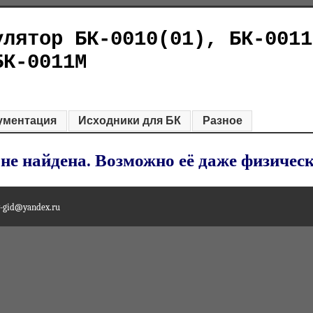
улятор БК-0010(01), БК-0011
БК-0011М
ументация
Исходники для БК
Разное
не найдена. Возможно её даже физическ
y-gid@yandex.ru