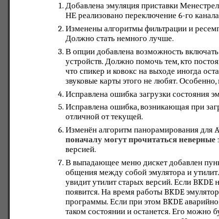
Добавлена эмуляция приставки Менестрель
НЕ реализовано переключение 6-го канала
Изменены алгоритмы фильтрации и ресемпл
Должно стать немного лучше.
В опции добавлена возможность включат
устройств. Должно помочь тем, кто постоя
что спикер и ковокс на выходе иногда ост
звуковые карты этого не любят. Особенно
Исправлена ошибка загрузки состояния э
Исправлена ошибка, возникающая при загр
отличной от текущей.
Изменён алгоритм панорамирования для A
поначалу могут прочитаться неверные 
версией.
В выпадающее меню дискет добавлен пунк
общения между собой эмулятора и утилит.
увидит утилит старых версий. Если BKDE н
появится. На время работы BKDE эмулятор
программы. Если при этом BKDE аварийно з
таком состоянии и останется. Его можно бу