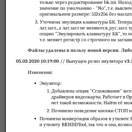
только через редактирование bk.ini. Находи
значение по умолчанию - "No", т.е. выклю
оригинальном размере: 512х256 без масшт
Уточнена эмуляция клавиатуры БК. Теперь
лат.загл., а лат.загл не меняются, рус.загл
опцию "Эмулировать клавиатуру БК", то 
т.е. меняет регистр со строчного на загла
Файлы удалены в пользу новой версии. Либо
05.03.2020 10:19:00
// Выпущен релиз эмулятора
v3.
Изменения:
Эмулятор:
Добавлена опция "Сглаживание" кот
драйверов видеокарты. Работает в Ope
нет такой возможности. Найти её мо
Починено поведение кнопки СТОП на
Починена конвертация образов в утилите 
и утилиту BKHDDTool, так что и она, возмо