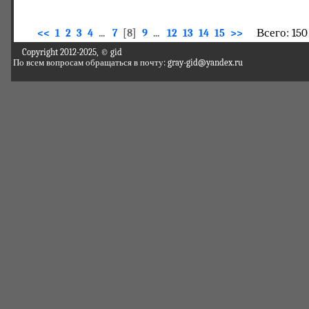
Всего: 150
<<
1
2
3
4
...
7
[8]
9
...
12
13
14
15
>>
Copyright 2012-2025, © gid
По всем вопросам обращаться в почту: gray-gid@yandex.ru