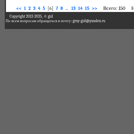
Всего: 150 На
<<
1
2
3
4
5
[6]
7
8
...
13
14
15
>>
Copyright 2012-2025, © gid
По всем вопросам обращаться в почту: gray-gid@yandex.ru