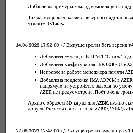
Добавлены примеры команд компиляции с подр
Так же исправлен косяк с неверной подстановко
утилите BKTools.
14.06.2022 17:52:00
// Выпущен релиз бета версии
v
Добавлена эмуляция КНГМД "Опток" и доб
Добавлена конфигурация "БК 0010-01 + A
Исправлена работа менеджера памяти AZ
Добавлена поддержка IMA ADPCM в AZBK, на
напрямую на устройство вывода по умолчан
AZBK не предусмотрена. Поёт очень громк
Архив с образом SD-карты для AZBK, нужно скач
допускайте вложенности типа AZBK\AZBK\az.ini,
27.05.2022 12:47:00
// Выпущен релиз эмулятора
v3.