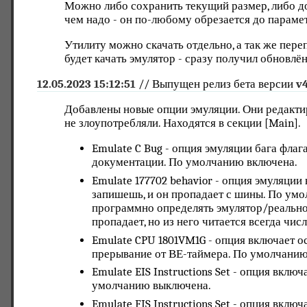
Можно либо сохранить текущий размер, либо до
чем надо - он по-любому обрезается до параме
Утилиту можно скачать отдельно, а так же пер
будет качать эмулятор - сразу получил обновл
12.05.2023 15:12:51
// Выпущен релиз бета версии
v
Добавлены новые опции эмуляции. Они редактир
не злоупотребляли. Находятся в секции [Main].
Emulate C Bug - опция эмуляции бага флага
документации. По умолчанию включена.
Emulate 177702 behavior - опция эмуляции 
запишешь, и он пропадает с шины. По умо
программно определять эмулятор/реальное 
пропадает, но из него читается всегда числ
Emulate CPU 1801VM1G - опция включает 
прерывание от ВЕ-таймера. По умолчани
Emulate EIS Instructions Set - опция вкл
умолчанию выключена.
Emulate FIS Instructions Set - опция вкл