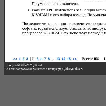
По умолчанию выключена.
Emulate FPU Instructions Set - опция вк
К1801ВМ4 и его набора команд. По умолч
Последние четыре опции - исключительно для э
софта, который использует опкоды этих инструкц
процессоре К1801ВМ1Г т.к. использует опкоды
Всего: 150 На
<<
1
2
3
[4]
5
6
7
8
...
13
14
15
>>
Copyright 2012-2025, © gid
По всем вопросам обращаться в почту: gray-gid@yandex.ru