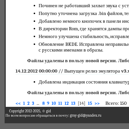
Починен не работавший захват звука с устр
Попутно уточнена загрузка .bin файлов, 
Добавлено немного кнопочек в панели ин
В директории Rom, где хранятся дампы пр
Немного улучшена стабильность, исправл
Обновление BKDE. Исправлена неправильн
с русскими именами в образы.
Файлы удалены в пользу новой версии. Либо
14.12.2012 00:00:00
// Выпущен релиз эмулятора
v3.
Добавлена индикация состояния клавиату
Файлы удалены в пользу новой версии. Либо
Всего: 150
<<
1
2
3
...
8
9
10
11
12
13
[14]
15
>>
Copyright 2012-2025, © gid
По всем вопросам обращаться в почту: gray-gid@yandex.ru