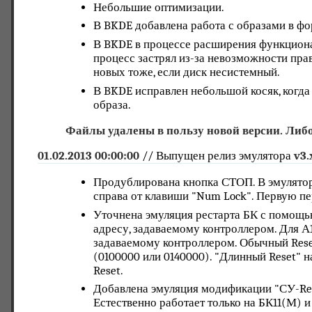
Небольшие оптимизации.
В BKDE добавлена работа с образами в фо
В BKDE в процессе расширения функциона
процесс застрял из-за невозможности пра
новых тоже, если диск несистемный.
В BKDE исправлен небольшой косяк, когда
образа.
Файлы удалены в пользу новой версии. Либо
01.02.2013 00:00:00
// Выпущен релиз эмулятора
v3.
Продублирована кнопка СТОП. В эмуляторе 
справа от клавиши "Num Lock". Первую пере
Уточнена эмуляция рестарта БК с помощью
адресу, задаваемому контроллером. Для А1
задаваемому контроллером. Обычный Rese
(0100000 или 0140000). "Длинный Reset" 
Reset.
Добавлена эмуляция модификации "СУ-Res
Естественно работает только на БК11(М) и