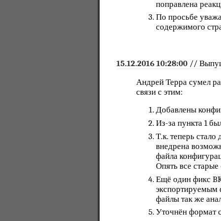
поправлена реакц
По просьбе уважа
содержимого стра
15.12.2016 10:28:00
// Выпу
Андрей Терра сумел ра
связи с этим:
Добавлены конфи
Из-за пункта 1 б
Т.к. теперь стал
внедрена возможн
файла конфигурац
Опять все старые
Ещё один фикс BK
экспортируемым 
файлы так же ана
Уточнён формат с