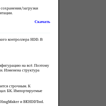
ь сохранения/загрузки
нтации.
Скачать
кого контроллера HDD. В
онфигурацию на всё. Поэтому
и. Изменена структура
ится строчным. К
ицах БК. Импортируемые
DDImgMakеr и BKHDDTool.