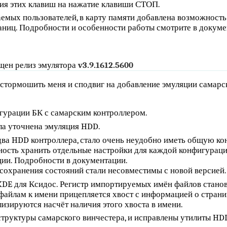
ия этих клавиш на нажатие клавиши СТОП.
емых пользователей, в карту памяти добавлена возможност
ниц. Подробности и особенности работы смотрите в докуме
щен релиз эмулятора
v3.9.1612.5600
стормошить меня и сподвиг на добавление эмуляции самарс
гурации БК с самарским контроллером.
ыла уточнена эмуляция HDD.
о два HDD контроллера, стало очень неудобно иметь общую к
ость хранить отдельные настройки для каждой конфигураци
ии. Подробности в документации.
 сохранения состояний стали несовместимы с новой версией.
DE для Ксидос. Регистр импортируемых имён файлов станов
файлам к имени прицепляется хвост с информацией о стран
лизируются насчёт наличия этого хвоста в имени.
труктуры самарского винчестера, и исправлены утилиты H