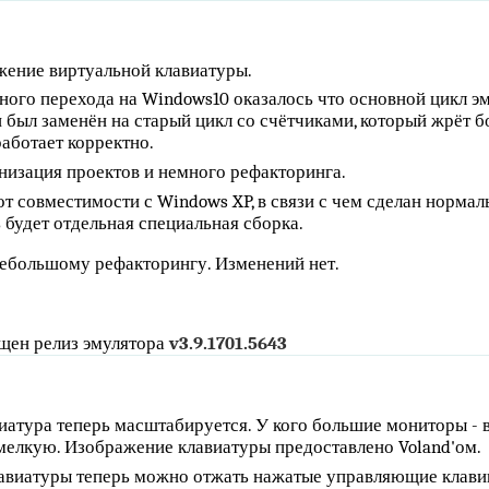
.
жение виртуальной клавиатуры.
ного перехода на Windows10 оказалось что основной цикл э
 и был заменён на старый цикл со счётчиками, который жрёт
работает корректно.
низация проектов и немного рефакторинга.
от совместимости с Windows XP, в связи с чем сделан нормал
 будет отдельная специальная сборка.
небольшому рефакторингу. Изменений нет.
щен релиз эмулятора
v3.9.1701.5643
.
иатура теперь масштабируется. У кого большие мониторы - 
 мелкую. Изображение клавиатуры предоставлено Voland'ом.
авиатуры теперь можно отжать нажатые управляющие клави