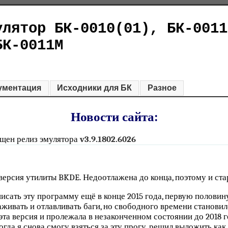
улятор БК-0010(01), БК-0011
БК-0011М
ументация
Исходники для БК
Разное
Новости сайта:
щен релиз эмулятора
v3.9.1802.6026
версия утилиты BKDE. Недоотлажена до конца, поэтому и стар
писать эту программу ещё в конце 2015 года, первую половин
аживать и отлавливать баги, но свободного времени станови
 эта версия и пролежала в незаконченном состоянии до 2018 
огда я снова смогу взяться за эту прогу, решил выложить как 