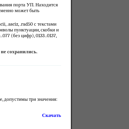
ования порта УП. Находится
ременно может быть
 .asciz, .rad50 с текстами
мволы пунктуации, скобки и
.077 (без цифр), 0133..0137,
 не сохранились.
ле, допустимы три значения:
Скачать