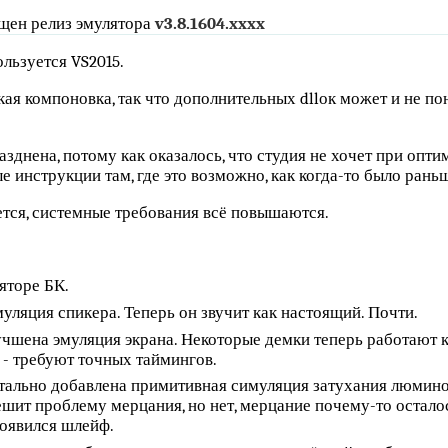
щен релиз эмулятора
v3.8.1604.xxxx
льзуется VS2015.
ая компоновка, так что дополнительных dllок может и не по
зднена, потому как оказалось, что студия не хочет при опт
 инструкции там, где это возможно, как когда-то было рань
тся, системные требования всё повышаются.
яторе БК.
уляция спикера. Теперь он звучит как настоящий. Почти.
чшена эмуляция экрана. Некоторые демки теперь работают ка
 - требуют точных таймингов.
ально добавлена примитивная симуляция затухания люминоф
решит проблему мерцания, но нет, мерцание почему-то остал
оявился шлейф.