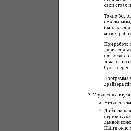
свой страх и
Точно без 
остальными,
быть, так я
может работа
При работе 
директориях
позволяют с
тоже не соз
будет переп
Программа у
драйвера fd
Улучшения эмуля
Уточнена эм
Добавлено о
перезапуска
данной конф
Найти окно 