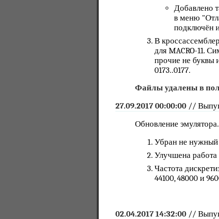
Добавлено т
в меню "Отл
подключён и
В кроссассемблере
для MACRO-11. Си
прочие не буквы и 
0173..0177.
Файлы удалены в поль
27.09.2017 00:00:00
// Выпу
Обновление эмулятора
Убран не нужный 
Улучшена работа 
Частота дискретиз
44100, 48000 и 96
02.04.2017 14:32:00
// Выпу