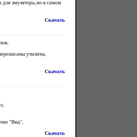
для эмулятора, но в самом
Скачать
лов.
переписаны утилиты,
Скачать
т.
еню "Вид".
Скачать