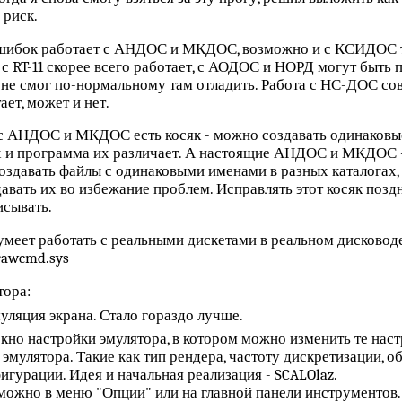
 риск.
ошибок работает с АНДОС и МКДОС, возможно и с КСИДОС т
 с RT-11 скорее всего работает, с АОДОС и НОРД могут быть 
 и не смог по-нормальному там отладить. Работа с НС-ДОС со
ет, может и нет.
с АНДОС и МКДОС есть косяк - можно создавать одинаковы
 и программа их различает. А настоящие АНДОС и МКДОС -
оздавать файлы с одинаковыми именами в разных каталогах,
давать их во избежание проблем. Исправлять этот косяк позд
исывать.
меет работать с реальными дискетами в реальном дисковод
rawcmd.sys
тора:
уляция экрана. Стало гораздо лучше.
кно настройки эмулятора, в котором можно изменить те наст
 эмулятора. Такие как тип рендера, частоту дискретизации, 
игурации. Идея и начальная реализация - SCALOlaz.
можно в меню "Опции" или на главной панели инструментов.