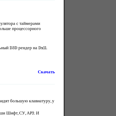
мулятора с таймерами
 больше процессорного
ьный D3D рендер на Dx11.
Скачать
видят большую клавиатуру, у
ши Шифт, СУ, АР2. И