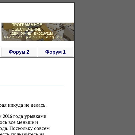
ПРОГРАММНОЕ
ОБЕСПЕЧЕНИЕ
ДВК УК-НЦ БК0010/11М
archive.pdp-11.org.ru
Форум 2
Форум 1
ая никуда не делась.
у 2016 года урывками
лось всё меньше и
года. Поскольку совсем
есть, пользуйтесь на