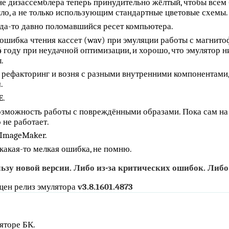
не дизассемблера теперь принудительно жёлтый, чтобы всем б
ло, а не только использующим стандартные цветовые схемы.
да-то давно поломавшийся ресет компьютера.
ошибка чтения кассет (wav) при эмуляции работы с магнито
 году при неудачной оптимизации, и хорошо, что эмулятор ни
.
 рефакторинг и возня с разными внутренними компонентами,
.
E.
зможность работы с повреждёнными образами. Пока сам на т
о не работает.
ImageMaker.
какая-то мелкая ошибка, не помню.
зу новой версии. Либо из-за критических ошибок. Либо
ен релиз эмулятора
v3.8.1601.4873
яторе БК.