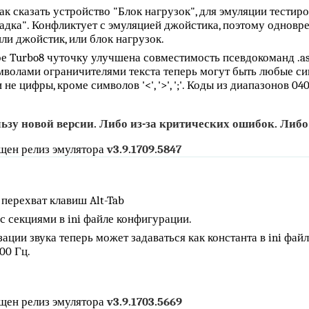
ак сказать устройство "Блок нагрузок", для эмуляции тестир
адка". Конфликтует с эмуляцией джойстика, поэтому однов
ли джойстик, или блок нагрузок.
 Turbo8 чуточку улучшена совместимость псевдокоманд .ascii,
мволами ограничителями текста теперь могут быть любые си
не цифры, кроме символов '<', '>', ';'. Коды из диапазонов 040.
зу новой версии. Либо из-за критических ошибок. Либо
щен релиз эмулятора
v3.9.1709.5847
.
перехват клавиш Alt-Tab
с секциями в ini файле конфигурации.
ации звука теперь может задаваться как константа в ini фай
000 Гц.
щен релиз эмулятора
v3.9.1703.5669